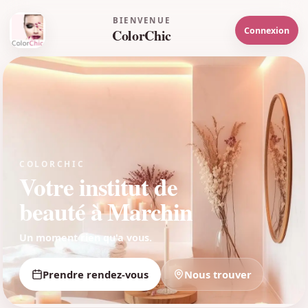
BIENVENUE
Connexion
ColorChic
COLORCHIC
Votre institut de
beauté à Marchin
Un moment rien qu'a vous.
Prendre rendez-vous
Nous trouver