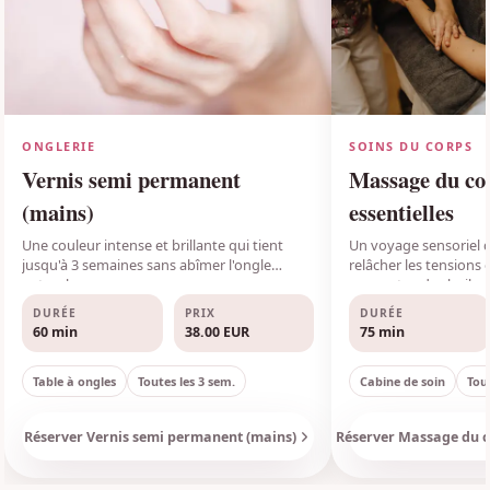
ONGLERIE
SOINS DU CORPS
Vernis semi permanent
Massage du cor
(mains)
essentielles
Une couleur intense et brillante qui tient
Un voyage sensoriel 
jusqu'à 3 semaines sans abîmer l'ongle
relâcher les tensions 
naturel.
aux vertus des huiles 
DURÉE
PRIX
DURÉE
60
min
38.00
EUR
75
min
Table à ongles
Toutes les
3
sem.
Cabine de soin
Tou
Réserver
Vernis semi permanent (mains)
Réserver
Massage du co