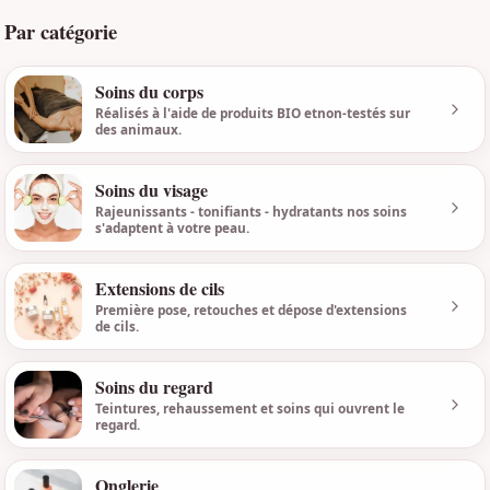
Par catégorie
Soins du corps
Voir l
Réalisés à l'aide de produits BIO etnon-testés sur
des animaux.
Soins du visage
Voir l
Rajeunissants - tonifiants - hydratants nos soins
s'adaptent à votre peau.
Extensions de cils
Voir l
Première pose, retouches et dépose d'extensions
de cils.
Soins du regard
Voir l
Teintures, rehaussement et soins qui ouvrent le
regard.
Onglerie